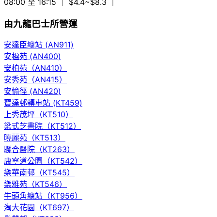
08:00 至 16:15
｜ $4.4~$8.3
｜
由九龍巴士所營運
安達臣總站 (AN911)
安楹苑 (AN400)
安柏苑（AN410）
安秀苑（AN415）
安愉徑 (AN420)
寶達邨轉車站 (KT459)
上秀茂坪（KT510）
梁式芝書院（KT512）
曉麗苑（KT513）
聯合醫院（KT263）
康寧道公園（KT542）
樂華南邨（KT545）
樂雅苑（KT546）
牛頭角總站（KT956）
淘大花園（KT697）