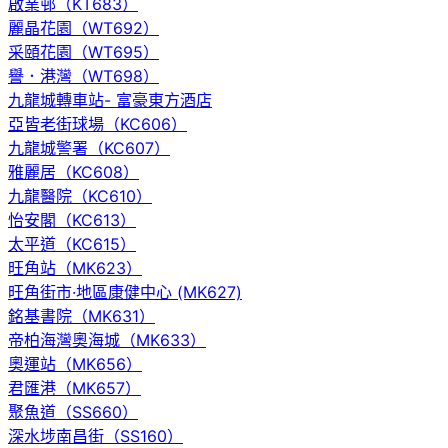
啟業邨（KT683）
麗晶花園（WT692）
采頤花園（WT695）
譽．港灣（WT698）
九龍城轉車站- 富豪東方酒店
亞皆老街球場（KC606）
九龍城警署（KC607）
雅麗居（KC608）
九龍醫院（KC610）
怡安閣（KC613）
太平道（KC615）
旺角站（MK623）
旺角街市·地區康健中心 (MK627)
銘基書院（MK631）
帝柏海灣奧海城（MK633）
奧運站（MK656）
君匯港（MK657）
聚魚道（SS660）
深水埗南昌街（SS160）