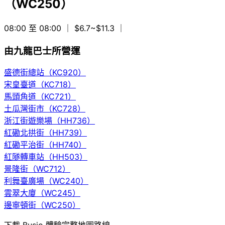
（WC250）
08:00 至 08:00
｜ $6.7~$11.3
｜
由九龍巴士所營運
盛德街總站（KC920）
宋皇臺道（KC718）
馬頭角道（KC721）
土瓜灣街市（KC728）
浙江街遊樂場（HH736）
紅磡北拱街（HH739）
紅磡平治街（HH740）
紅隧轉車站（HH503）
景隆街（WC712）
利舞臺廣場（WC240）
雲翠大廈（WC245）
邊寧頓街（WC250）