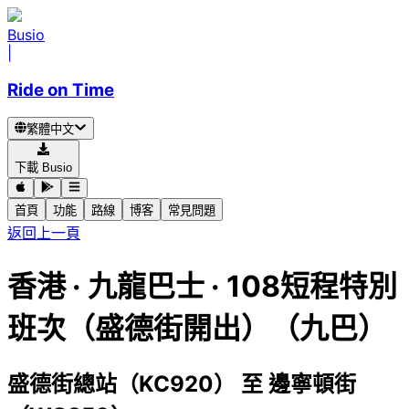
Busio
|
Ride on Time
繁體中文
下載 Busio
首頁
功能
路線
博客
常見問題
返回上一頁
香港
·
九龍巴士 ·
108短程特別
班次（盛德街開出）（九巴）
盛德街總站（KC920）
至
邊寧頓街