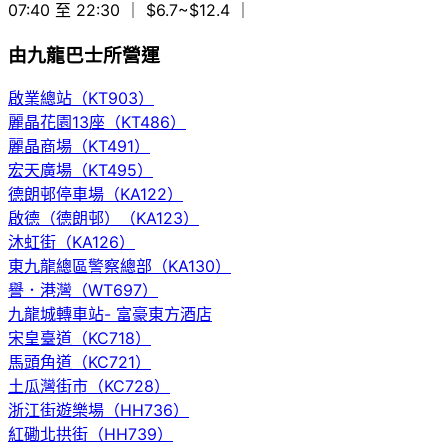
07:40 至 22:30
｜ $6.7~$12.4
｜
由九龍巴士所營運
啟業總站（KT903）
麗晶花園13座（KT486）
麗晶商場（KT491）
宏天廣場（KT495）
德朗邨停車場（KA122）
啟德（德朗邨）（KA123）
沐虹街（KA126）
東九龍總區警察總部（KA130）
譽．港灣（WT697）
九龍城轉車站- 富豪東方酒店
宋皇臺道（KC718）
馬頭角道（KC721）
土瓜灣街市（KC728）
浙江街遊樂場（HH736）
紅磡北拱街（HH739）