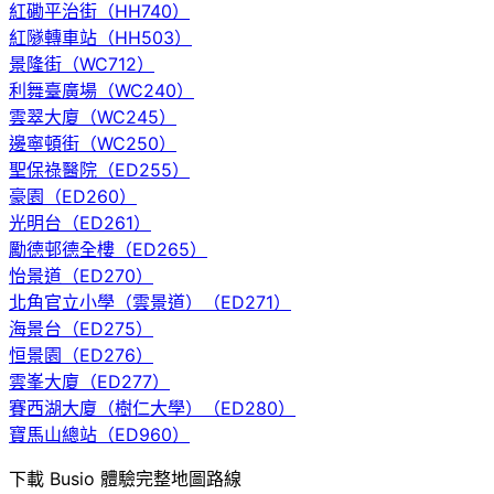
紅磡平治街（HH740）
紅隧轉車站（HH503）
景隆街（WC712）
利舞臺廣場（WC240）
雲翠大廈（WC245）
邊寧頓街（WC250）
聖保祿醫院（ED255）
豪園（ED260）
光明台（ED261）
勵德邨德全樓（ED265）
怡景道（ED270）
北角官立小學（雲景道）（ED271）
海景台（ED275）
恒景園（ED276）
雲峯大廈（ED277）
賽西湖大廈（樹仁大學）（ED280）
寶馬山總站（ED960）
下載 Busio 體驗完整地圖路線