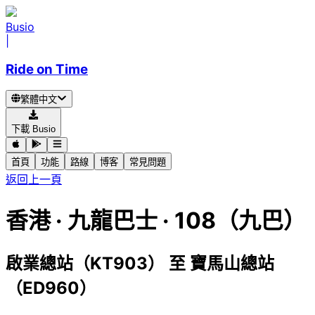
Busio
|
Ride on Time
繁體中文
下載 Busio
首頁
功能
路線
博客
常見問題
返回上一頁
香港
·
九龍巴士 ·
108（九巴）
啟業總站（KT903）
至
寶馬山總站
（ED960）