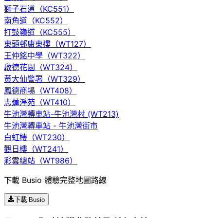
獅子石道（KC551）
南角道（KC552）
打鼓嶺道（KC555）
東頭邨康東樓（WT127）
王仲銘中學（WT322）
啟德花園（WT324）
黃大仙警署（WT329）
鳳德商場（WT408）
志蓮淨苑（WT410）
牛池灣轉車站-牛池灣村 (WT213)
牛池灣轉車站 - 牛池灣街市
白虹樓（WT230）
觀日樓（WT241）
彩雲總站（WT986）
下載 Busio 體驗完整地圖路線
下載 Busio