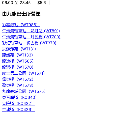
06:00 至 23:45
｜ $5.6
｜
由九龍巴士所營運
彩雲總站（WT986）
牛池灣轉車站 - 彩虹站 (WT891)
牛池灣轉車站 - 丹鳳樓 (WT700)
彩虹轉車站 - 錦雲樓 (WT370)
志蓮淨苑（WT131）
龍蟠苑（WT133）
龍逸樓（WT585）
龍榮樓（WT570）
摩士第二公園（WT571）
偉東樓（WT572）
盈東樓（WT573）
九龍寨城公園（WT575）
東寶庭道（KC640）
書院道（KC422）
牛津道（KC426）