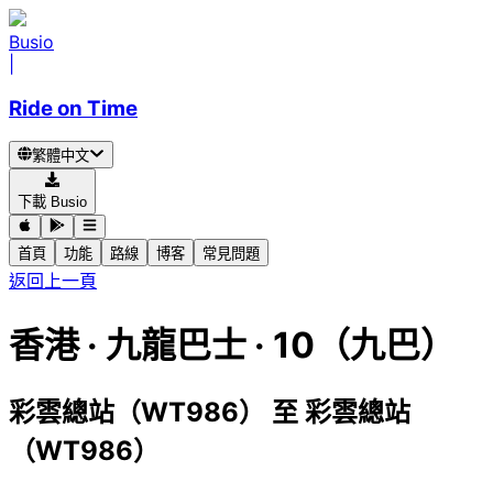
Busio
|
Ride on Time
繁體中文
下載 Busio
首頁
功能
路線
博客
常見問題
返回上一頁
香港
·
九龍巴士 ·
10（九巴）
彩雲總站（WT986）
至
彩雲總站
（WT986）