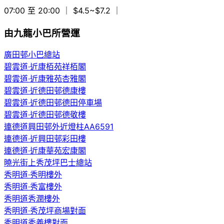
07:00 至 20:00
｜ $4.5~$7.2
｜
由九龍小巴所營運
廣田邨小巴總站
碧雲道·近康栢苑祥栢閣
碧雲道·近康雅苑杏雅閣
碧雲道·近德田邨德康樓
碧雲道·近德田邨德田停車場
碧雲道·近德田邨德敬樓
連德道興田邨外近燈柱AA6591
連德道·近興田邨彩田樓
連德道·近康華苑宏康閣
曉光街上秀茂坪巴士總站
秀明道·秀明樓外
秀明道·秀富樓外
秀明道秀潤樓外
秀明道·秀茂坪商場對面
秀明道秀義樓對面