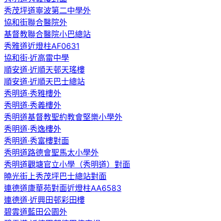
秀茂坪道寧波第二中學外
協和街聯合醫院外
基督教聯合醫院小巴總站
秀雅道近燈柱AF0631
協和街·近高雷中學
順安道·近順天邨天瑤樓
順安道·近順天巴士總站
秀明道·秀雅樓外
秀明道·秀義樓外
秀明道基督教聖約教會堅樂小學外
秀明道·秀逸樓外
秀明道·秀富樓對面
秀明道路德會聖馬太小學外
秀明道觀塘官立小學（秀明道）對面
曉光街上秀茂坪巴士總站對面
連德道康華苑對面近燈柱AA6583
連德道·近興田邨彩田樓
碧雲道藍田公園外