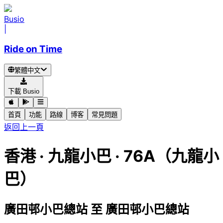
Busio
|
Ride on Time
繁體中文
下載 Busio
首頁
功能
路線
博客
常見問題
返回上一頁
香港
·
九龍小巴 ·
76A（九龍小
巴）
廣田邨小巴總站
至
廣田邨小巴總站