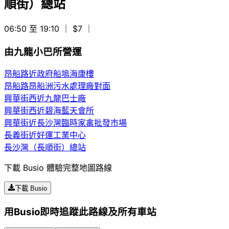
順街）總站
06:50 至 19:10
｜ $7
｜
由九龍小巴所營運
昂船路近政府船塢海康樓
昂船路昂船洲污水處理廠對面
興華街西近九龍巴士廠
興華街西近碧海藍天會所
興華街近長沙灣臨時家禽批發市場
長義街近好運工業中心
長沙灣（長順街）總站
下載 Busio 體驗完整地圖路線
下載 Busio
用Busio即時追蹤此路線及所有車站