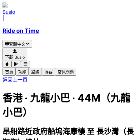
Busio
|
Ride on Time
繁體中文
下載 Busio
首頁
功能
路線
博客
常見問題
返回上一頁
香港
·
九龍小巴 ·
44M（九龍
小巴）
昂船路近政府船塢海康樓
至
長沙灣（長