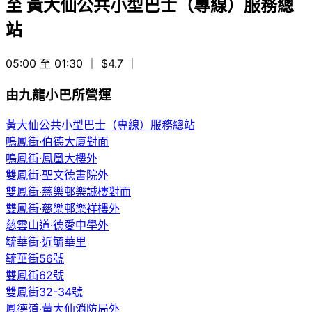
至
黃大仙公共小型巴士（專線）服務總
站
05:00 至 01:30
｜ $4.7
｜
由九龍小巴所營運
黃大仙公共小型巴士（專線）服務總站
鳴鳳街·伯德大廈對面
鳴鳳街·鳳凰大樓外
雙鳳街·聖文德書院外
雙鳳街·慈樂邨樂誠樓對面
雙鳳街·慈樂邨樂祥樓外
慈雲山道·德愛中學外
毓華街·近毓華里
毓華街56號
雙鳳街62號
雙鳳街32-34號
鳳德道·黃大仙消防局外