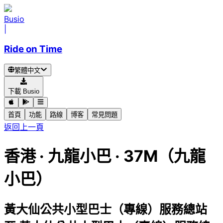
Busio
|
Ride on Time
繁體中文
下載 Busio
首頁
功能
路線
博客
常見問題
返回上一頁
香港
·
九龍小巴 ·
37M（九龍
小巴）
黃大仙公共小型巴士（專線）服務總站