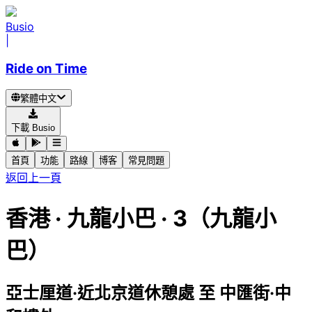
Busio
|
Ride on Time
繁體中文
下載 Busio
首頁
功能
路線
博客
常見問題
返回上一頁
香港
·
九龍小巴 ·
3（九龍小
巴）
亞士厘道·近北京道休憩處
至
中匯街·中