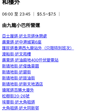
和樓外
06:00 至 23:45
｜ $5.5~$7.5
｜
由九龍小巴所營運
亞士厘道·近北京道休憩處
廣東道·近中港城第6座
匯民道香港西九龍站外（只限特別班次）
渡船街·近文苑樓
廣東道·近油麻地400仟伏變電站
新填地街·近俊逸豪園
新填地街·近碧街
新填地街·近豉油街
新填地街·近新天地酒店
塘尾道百勝大廈外
松樹街20-26號
埃華街·近大角咀道
大角咀道·近大同新邨