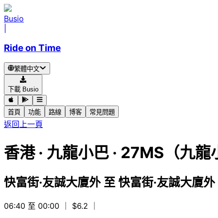
Busio
|
Ride on Time
繁體中文
下載 Busio
首頁
功能
路線
博客
常見問題
返回上一頁
香港
·
九龍小巴 ·
27MS（九龍
快富街·友誠大廈外
至
快富街·友誠大廈外
06:40 至 00:00
｜ $6.2
｜