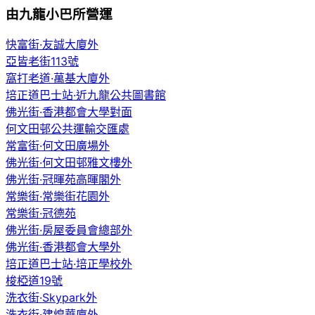
由九龍小巴所營運
快富街·友誠大廈外
亞皆老街113號
窩打老道·萬基大廈外
培正道巴士站·近九龍公共圖書館
佛光街·香港都會大學對面
何文田邨公共運輸交匯處
常富街·何文田廣場外
佛光街·何文田邨雅文樓外
佛光街·冠暉苑高暉閣外
常樂街·常樂街花園外
常樂街·冠德苑
佛光街·房屋委員會總部外
佛光街·香港都會大學外
培正道巴士站·培正學校外
梭椏道19號
洗衣街·Skypark外
洗衣街·建煌華廈外