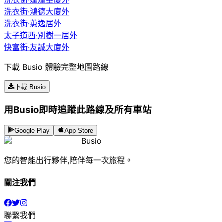
洗衣街·鴻德大廈外
洗衣街·蕙逸居外
太子道西·別樹一居外
快富街·友誠大廈外
下載 Busio 體驗完整地圖路線
下載 Busio
用Busio即時追蹤此路線及所有車站
Google Play
App Store
Busio
您的智能出行夥伴,陪伴每一次旅程。
關注我們
聯繫我們