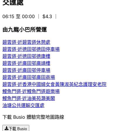
交匯處
06:15 至 00:00
｜ $4.3
｜
由九龍小巴所營運
碧雲道·近碧雲道休憩處
碧雲道·近德田邨德田停車場
碧雲道·近德田邨德康樓
碧雲道·近廣田邨廣靖樓
碧雲道·近廣田邨停車場
碧雲道·近廣田邨廣田商場
碧雲道·近香港中國婦女會黃陳淑英紀念護理安老院
鯉魚門道·近鯉魚門道遊樂場
鯉魚門道·近油美苑灝美閣
油塘公共運輸交匯處
下載 Busio 體驗完整地圖路線
下載 Busio