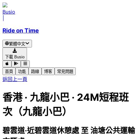
Busio
|
Ride on Time
繁體中文
下載 Busio
首頁
功能
路線
博客
常見問題
返回上一頁
香港
·
九龍小巴 ·
24M短程班
次（九龍小巴）
碧雲道·近碧雲道休憩處
至
油塘公共運輸