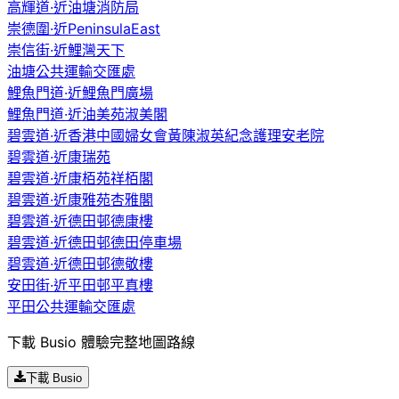
高輝道·近油塘消防局
崇德圍·近PeninsulaEast
崇信街·近鯉灣天下
油塘公共運輸交匯處
鯉魚門道·近鯉魚門廣場
鯉魚門道·近油美苑淑美閣
碧雲道·近香港中國婦女會黃陳淑英紀念護理安老院
碧雲道·近康瑞苑
碧雲道·近康栢苑祥栢閣
碧雲道·近康雅苑杏雅閣
碧雲道·近德田邨德康樓
碧雲道·近德田邨德田停車場
碧雲道·近德田邨德敬樓
安田街·近平田邨平真樓
平田公共運輸交匯處
下載 Busio 體驗完整地圖路線
下載 Busio