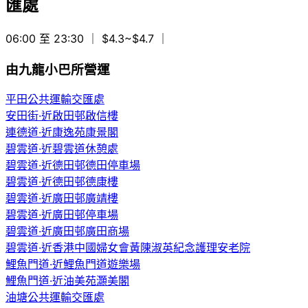
匯處
06:00 至 23:30
｜ $4.3~$4.7
｜
由九龍小巴所營運
平田公共運輸交匯處
安田街·近啟田邨啟信樓
連德道·近康逸苑康景閣
碧雲道·近碧雲道休憩處
碧雲道·近德田邨德田停車場
碧雲道·近德田邨德康樓
碧雲道·近廣田邨廣靖樓
碧雲道·近廣田邨停車場
碧雲道·近廣田邨廣田商場
碧雲道·近香港中國婦女會黃陳淑英紀念護理安老院
鯉魚門道·近鯉魚門道遊樂場
鯉魚門道·近油美苑灝美閣
油塘公共運輸交匯處