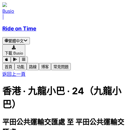
Busio
|
Ride on Time
繁體中文
下載 Busio
首頁
功能
路線
博客
常見問題
返回上一頁
香港
·
九龍小巴 ·
24（九龍小
巴）
平田公共運輸交匯處
至
平田公共運輸交