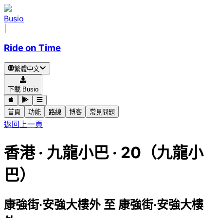
Busio
|
Ride on Time
繁體中文
下載 Busio
首頁
功能
路線
博客
常見問題
返回上一頁
香港
·
九龍小巴 ·
20（九龍小
巴）
康強街·安強大樓外
至
康強街·安強大樓