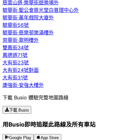
慈雲山道·樂華街遊樂場外
毓華街·聖公會慈光堂白普理中心外
毓華街·萬年戲院大廈外
毓華街56號
毓華街·慈樂邨樂滿樓外
崇華街·翠明樓外
雙鳳街34號
鳳德道71號
大有街23號
大有街24號對面
大有街31號
康強街·安強大樓外
下載 Busio 體驗完整地圖路線
下載 Busio
用Busio即時追蹤此路線及所有車站
Google Play
App Store