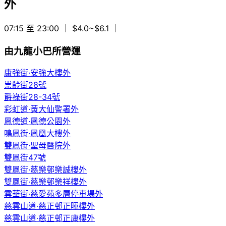
外
07:15 至 23:00
｜ $4.0~$6.1
｜
由九龍小巴所營運
康強街·安強大樓外
祟齡街28號
爵祿街28-34號
彩虹道·黃大仙警署外
鳳德道·鳳德公園外
鳴鳳街·鳳凰大樓外
雙鳳街·聖母醫院外
雙鳳街47號
雙鳳街·慈樂邨樂誠樓外
雙鳳街·慈樂邨樂祥樓外
雲華街·慈愛苑多層停車場外
慈雲山道·慈正邨正暉樓外
慈雲山道·慈正邨正康樓外