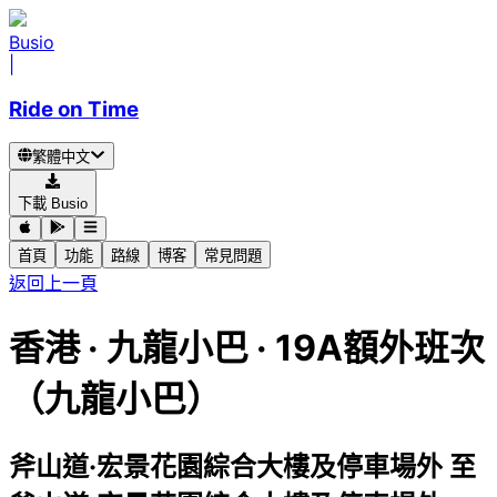
Busio
|
Ride on Time
繁體中文
下載 Busio
首頁
功能
路線
博客
常見問題
返回上一頁
香港
·
九龍小巴 ·
19A額外班次
（九龍小巴）
斧山道·宏景花園綜合大樓及停車場外
至