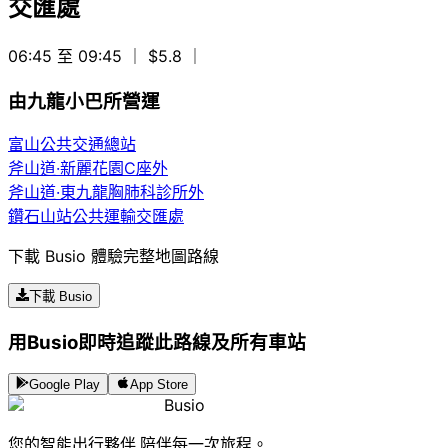
交匯處
06:45 至 09:45
｜ $5.8
｜
由九龍小巴所營運
富山公共交通總站
斧山道·新麗花園C座外
斧山道·東九龍胸肺科診所外
鑽石山站公共運輸交匯處
下載 Busio 體驗完整地圖路線
下載 Busio
用Busio即時追蹤此路線及所有車站
Google Play
App Store
Busio
您的智能出行夥伴,陪伴每一次旅程。