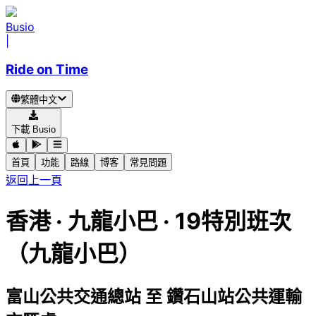
Busio
|
Ride on Time
繁體中文
下載 Busio
首頁
功能
路線
博客
常見問題
返回上一頁
香港
·
九龍小巴 ·
19特別班次
（九龍小巴）
富山公共交通總站
至
鑽石山站公共運輸