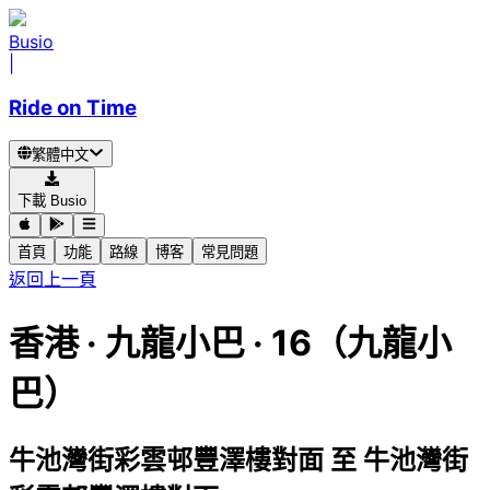
Busio
|
Ride on Time
繁體中文
下載 Busio
首頁
功能
路線
博客
常見問題
返回上一頁
香港
·
九龍小巴 ·
16（九龍小
巴）
牛池灣街彩雲邨豐澤樓對面
至
牛池灣街