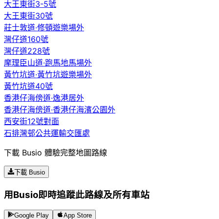
大王東街3-5號
大王東街30號
莊士敦道·修頓遊樂場外
灣仔道160號
灣仔道228號
摩理臣山道·跑馬地馬場外
黃竹坑道·黃竹坑遊樂場外
黃竹坑道40號
香港仔海傍道·逸港居外
香港仔海傍道·香港仔海濱公園外
西安街12號對面
石排灣邨公共運輸交匯處
下載 Busio 體驗完整地圖路線
下載 Busio
用Busio即時追蹤此路線及所有車站
Google Play
App Store