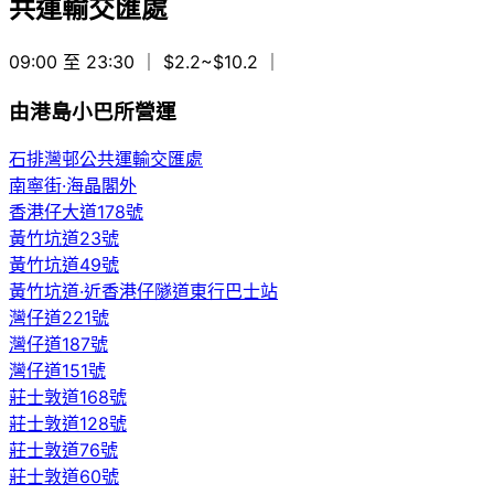
共運輸交匯處
09:00 至 23:30
｜ $2.2~$10.2
｜
由港島小巴所營運
石排灣邨公共運輸交匯處
南寧街·海晶閣外
香港仔大道178號
黃竹坑道23號
黃竹坑道49號
黃竹坑道·近香港仔隧道東行巴士站
灣仔道221號
灣仔道187號
灣仔道151號
莊士敦道168號
莊士敦道128號
莊士敦道76號
莊士敦道60號