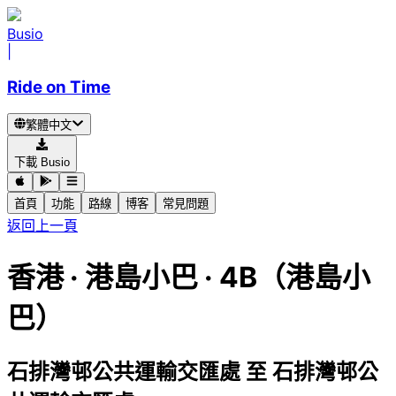
Busio
|
Ride on Time
繁體中文
下載 Busio
首頁
功能
路線
博客
常見問題
返回上一頁
香港
·
港島小巴 ·
4B（港島小
巴）
石排灣邨公共運輸交匯處
至
石排灣邨公