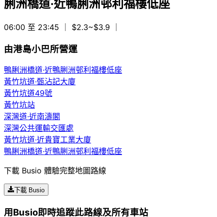
脷洲橋道·近鴨脷洲邨利福樓低座
06:00 至 23:45
｜ $2.3~$3.9
｜
由港島小巴所營運
鴨脷洲橋道·近鴨脷洲邨利福樓低座
黃竹坑道·甄沾記大廈
黃竹坑道49號
黃竹坑站
深灣道·近南濤閣
深灣公共運輸交匯處
黃竹坑道·近貴寶工業大廈
鴨脷洲橋道·近鴨脷洲邨利福樓低座
下載 Busio 體驗完整地圖路線
下載 Busio
用Busio即時追蹤此路線及所有車站