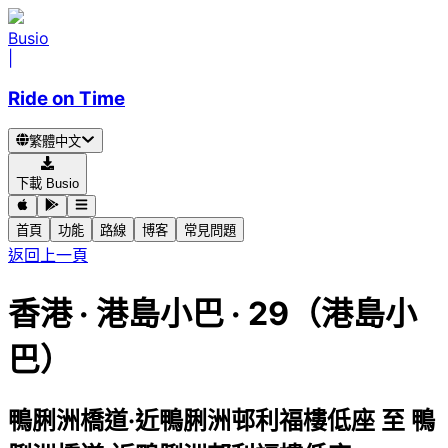
Busio
|
Ride on Time
繁體中文
下載 Busio
首頁
功能
路線
博客
常見問題
返回上一頁
香港
·
港島小巴 ·
29（港島小
巴）
鴨脷洲橋道·近鴨脷洲邨利福樓低座
至
鴨