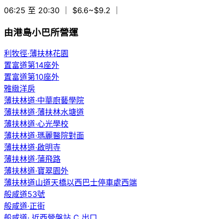
06:25 至 20:30
｜ $6.6~$9.2
｜
由港島小巴所營運
利牧徑·薄扶林花園
置富道第14座外
置富道第10座外
雅緻洋房
薄扶林道·中華廚藝學院
薄扶林道·薄扶林水塘道
薄扶林道·心光學校
薄扶林道·瑪麗醫院對面
薄扶林道·啟明寺
薄扶林道·蒲飛路
薄扶林道·寶翠園外
薄扶林道山道天橋以西巴士停車處西端
般咸道53號
般咸道·正街
般咸道· 近西營盤站 C 出口