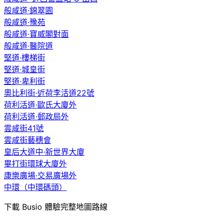
般咸道·錦翠園
般咸道·豫苑
般咸道·寶威閣對面
般咸道·醫院道
堅道·樓梯街
堅道·城皇街
堅道·卑利街
奧比利街·近荷李活道22號
荷利活道·歐氏大廈外
荷利活道·郵政局外
雲咸街41號
雲咸街藝穗會
皇后大道中·新世界大廈
畢打街環球大廈外
康樂廣場·交易廣場外
中環（中環碼頭）
下載 Busio 體驗完整地圖路線