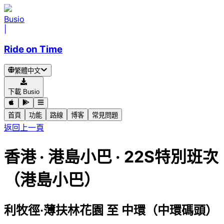
Busio
|
Ride on Time
繁體中文
下載 Busio
首頁
功能
路線
博客
常見問題
返回上一頁
香港
·
港島小巴 ·
22S特別班次
（港島小巴）
利牧徑·薄扶林花園
至
中環（中環碼頭）