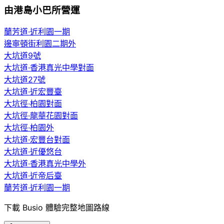
由港島小巴所營運
蘭芳道·近利園一期
邊寧頓街利園二期外
大坑道9號
大坑道·香港真光中學對面
大坑道27號
大坑道·近宏豐臺
大坑徑·柏園對面
大坑徑·龍華花園對面
大坑徑·柏園外
大坑道·宏豐台對面
大坑道·近優悠台
大坑道·香港真光中學外
大坑道·近帝后臺
蘭芳道·近利園一期
下載 Busio 體驗完整地圖路線