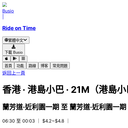
Busio
|
Ride on Time
繁體中文
下載 Busio
首頁
功能
路線
博客
常見問題
返回上一頁
香港
·
港島小巴 ·
21M（港島小
蘭芳道·近利園一期
至
蘭芳道·近利園一期
06:30 至 00:03
｜ $4.2~$4.8
｜