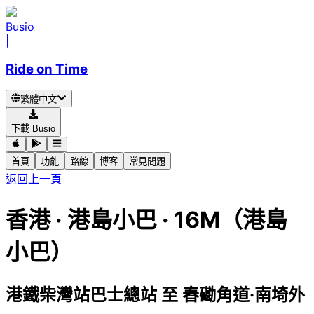
Busio
|
Ride on Time
繁體中文
下載 Busio
首頁
功能
路線
博客
常見問題
返回上一頁
香港
·
港島小巴 ·
16M（港島
小巴）
港鐵柴灣站巴士總站
至
舂磡角道·南埼外