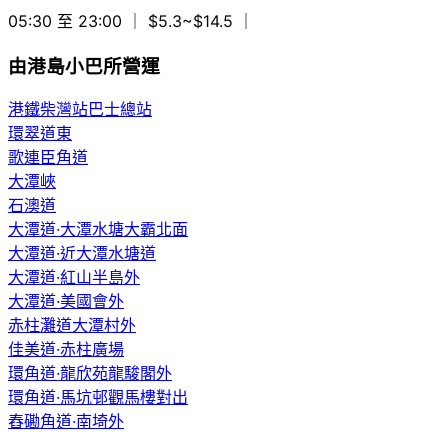
05:30 至 23:00
｜ $5.3~$14.5
｜
由港島小巴所營運
港鐵柴灣站巴士總站
環翠道東
歌連臣角道
大潭峽
石澳道
大潭道·大潭水塘大霸北面
大潭道·近大潭水塘道
大潭道·紅山半島外
大潭道·美國會外
赤柱灘道大潭村外
佳美道·赤柱廣場
環角道·龍欣苑龍駿閣外
環角道·馬坑邨觀馬樓對出
舂磡角道·南埼外