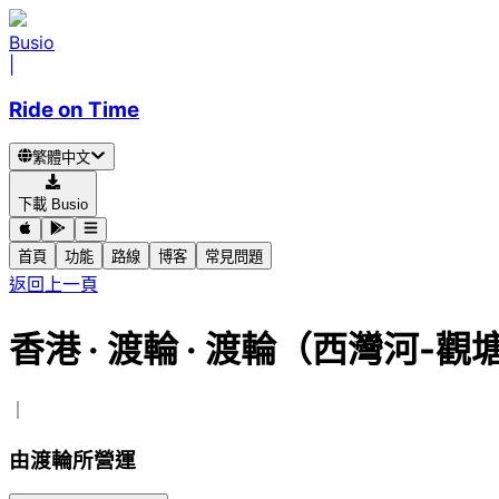
Busio
|
Ride on Time
繁體中文
下載 Busio
首頁
功能
路線
博客
常見問題
返回上一頁
香港
·
渡輪 ·
渡輪（西灣河-觀
｜
由渡輪所營運