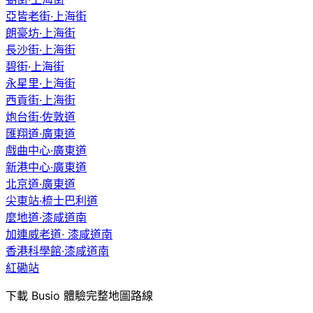
亞皆老街·上海街
朗豪坊·上海街
長沙街·上海街
碧街·上海街
永星里·上海街
西貢街·上海街
炮台街·佐敦道
匯翔道·廣東道
戲曲中心·廣東道
新港中心·廣東道
北京道·廣東道
尖東站·梳士巴利道
麼地道·漆咸道南
加連威老道· 漆咸道南
香港科學館·漆咸道南
紅磡站
下載 Busio 體驗完整地圖路線