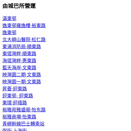
由城巴所營運
滿東邨
逸東邨雍逸樓·裕東路
逸東邨
北大嶼山醫院·松仁路
東涌消防局·順東路
東堤灣畔·順東路
海堤灣畔·惠東路
藍天海岸·文東路
映灣園二期·文東路
映灣園一期·文東路
昇薈·迎東路
迎東邨· 迎東路
東環·迎禧路
裕雅苑雅盛阁·怡东路
裕雅商場·怡東路
青嶼幹線巴士轉乘站
弼街·上海街