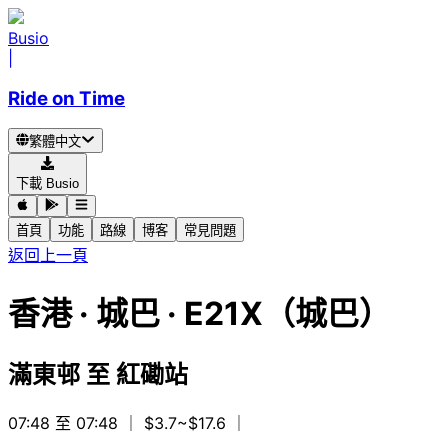
Busio
|
Ride on Time
繁體中文
下載 Busio
首頁
功能
路線
博客
常見問題
返回上一頁
香港
·
城巴 ·
E21X（城巴）
滿東邨
至
紅磡站
07:48 至 07:48
｜ $3.7~$17.6
｜