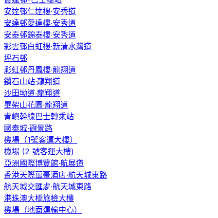
安達邨仁達樓·安秀道
安達邨愛達樓·安秀道
安泰邨錦泰樓·安秀道
彩雲邨白虹樓·新清水灣道
坪石邨
彩虹邨丹鳳樓·龍翔道
鑽石山站·龍翔道
沙田坳道·龍翔道
畢架山花園·龍翔道
青嶼幹線巴士轉乘站
國泰城·觀景路
機場（1號客運大樓）
機場 (2 號客運大樓)
亞洲國際博覽館·航展道
香港天際萬豪酒店·航天城東路
航天城交匯處·航天城東路
港珠澳大橋旅檢大樓
機場（地面運輸中心）