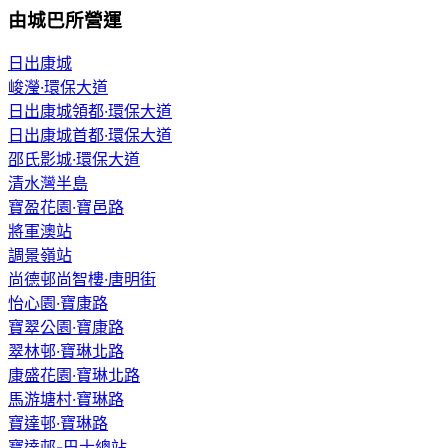
由城巴所營運
日出康城
峻瀅·環保大道
日出康城領都·環保大道
日出康城首都·環保大道
邵氏影城·環保大道
清水灣半島
寶盈花園·寶邑路
將軍澳站
調景嶺站
尚德邨尚智樓·唐明街
怡心園·寶康路
寶翠公園·寶康路
翠林邨·寶琳北路
康盛花園·寶琳北路
馬游塘村·寶琳路
寶達邨·寶琳路
寶達邨-巴士總站