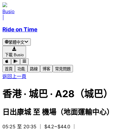
Busio
|
Ride on Time
繁體中文
下載 Busio
首頁
功能
路線
博客
常見問題
返回上一頁
香港
·
城巴 ·
A28（城巴）
日出康城
至
機場（地面運輸中心）
05:25 至 20:35
｜ $4.2~$44.0
｜