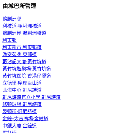
由城巴所營運
鴨脷洲邨
利枝道·鴨脷洲橋道
鴨脷洲徑·鴨脷洲橋道
利東邨
利東街市·利東邨道
漁安苑·利東邨道
甄沾記大廈·黃竹坑道
黃竹坑遊樂場·黃竹坑道
黄竹坑医院·香港仔隧道
立德里·摩理臣山道
北海中心·軒尼詩道
軒尼詩道官立小學·軒尼詩道
修頓球場·軒尼詩道
晏頓街·軒尼詩道
金鐘-太古廣場·金鐘道
中銀大廈·金鐘道
畢打街