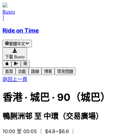
Busio
|
Ride on Time
繁體中文
下載 Busio
首頁
功能
路線
博客
常見問題
返回上一頁
香港
·
城巴 ·
90（城巴）
鴨脷洲邨
至
中環（交易廣場）
10:00 至 00:05
｜ $4.8~$6.6
｜