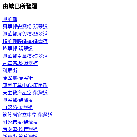
由城巴所營運
興華邨
興華邨安興樓·翡翠道
興華邨展興樓·翡翠道
峰華邨曉峰樓·峰霞道
峰華邨·翡翠道
興華邨卓華樓·環翠道
青年廣場·環翠道
利眾街
康翠臺·康民街
康民工業中心·康民街
天主教海星堂·柴灣道
興民邨·柴灣道
山翠苑·柴灣道
筲箕灣官立中學·柴灣道
阿公岩道·柴灣道
南安里·筲箕灣道
新成街·筲箕灣道