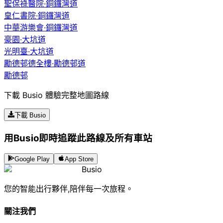
聖保祿醫院·銅鑼灣道
皇仁書院·銅鑼灣道
中華游樂會·銅鑼灣道
豪園·大坑道
光明臺·大坑道
勵德邨德全樓·勵德邨道
勵德邨
下載 Busio 體驗完整地圖路線
下載 Busio
用Busio即時追蹤此路線及所有車站
Google Play
App Store
Busio
您的智能出行夥伴,陪伴每一次旅程。
關注我們