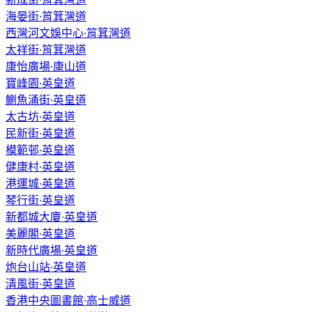
海晏街·筲箕灣道
西灣河文娛中心·筲箕灣道
太祥街·筲箕灣道
康怡廣場·康山道
寶峰園·英皇道
鰂魚涌街·英皇道
太古坊·英皇道
民新街·英皇道
模範邨·英皇道
健康村·英皇道
港運城·英皇道
琴行街·英皇道
新都城大廈·英皇道
美麗閣·英皇道
新時代廣場·英皇道
炮台山站·英皇道
清風街·英皇道
香港中央圖書館·高士威道