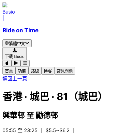
Busio
|
Ride on Time
繁體中文
下載 Busio
首頁
功能
路線
博客
常見問題
返回上一頁
香港
·
城巴 ·
81（城巴）
興華邨
至
勵德邨
05:55 至 23:25
｜ $5.5~$6.2
｜