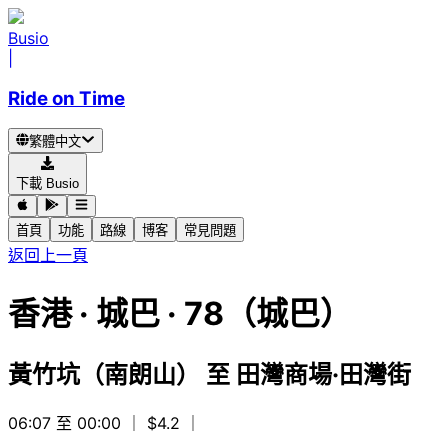
Busio
|
Ride on Time
繁體中文
下載 Busio
首頁
功能
路線
博客
常見問題
返回上一頁
香港
·
城巴 ·
78（城巴）
黃竹坑（南朗山）
至
田灣商場·田灣街
06:07 至 00:00
｜ $4.2
｜