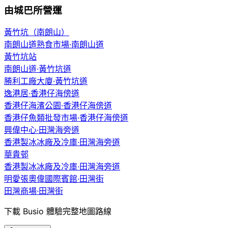
由城巴所營運
黃竹坑（南朗山）
南朗山道熟食市場·南朗山道
黃竹坑站
南朗山道·黃竹坑道
勝利工廠大廈·黃竹坑道
逸港居·香港仔海傍道
香港仔海濱公園·香港仔海傍道
香港仔魚類批發市場·香港仔海傍道
興偉中心·田灣海旁道
香港製冰冰廠及冷庫·田灣海旁道
華貴邨
香港製冰冰廠及冷庫·田灣海旁道
明愛張奧偉國際賓館·田灣街
田灣商場·田灣街
下載 Busio 體驗完整地圖路線