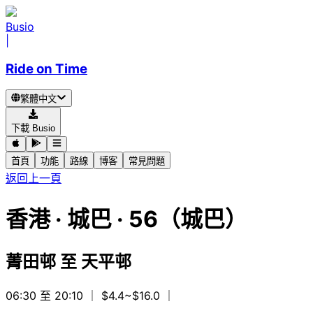
Busio
|
Ride on Time
繁體中文
下載 Busio
首頁
功能
路線
博客
常見問題
返回上一頁
香港
·
城巴 ·
56（城巴）
菁田邨
至
天平邨
06:30 至 20:10
｜ $4.4~$16.0
｜