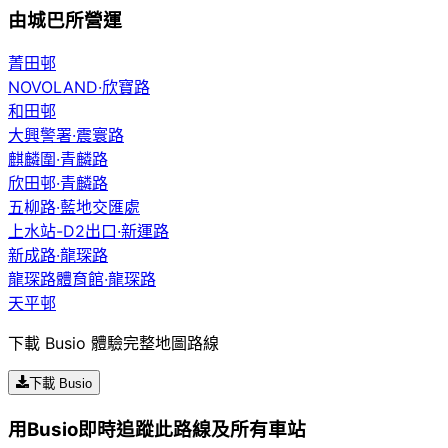
由城巴所營運
菁田邨
NOVOLAND·欣寶路
和田邨
大興警署·震寰路
麒麟圍·青麟路
欣田邨·青麟路
五柳路·藍地交匯處
上水站-D2出口·新運路
新成路·龍琛路
龍琛路體育館·龍琛路
天平邨
下載 Busio 體驗完整地圖路線
下載 Busio
用Busio即時追蹤此路線及所有車站