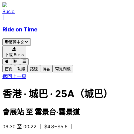
Busio
|
Ride on Time
繁體中文
下載 Busio
首頁
功能
路線
博客
常見問題
返回上一頁
香港
·
城巴 ·
25A（城巴）
會展站
至
雲景台·雲景道
06:30 至 00:22
｜ $4.8~$5.6
｜