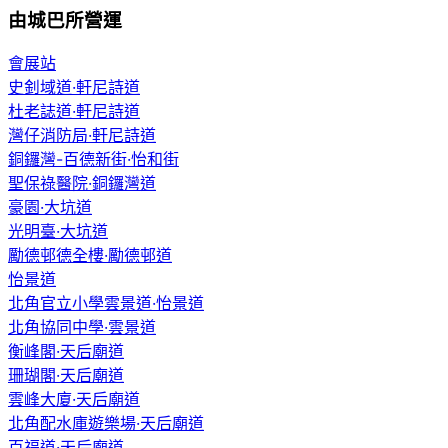
由城巴所營運
會展站
史釗域道·軒尼詩道
杜老誌道·軒尼詩道
灣仔消防局·軒尼詩道
銅鑼灣-百德新街·怡和街
聖保祿醫院·銅鑼灣道
豪園·大坑道
光明臺·大坑道
勵德邨德全樓·勵德邨道
怡景道
北角官立小學雲景道·怡景道
北角協同中學·雲景道
衡峰閣·天后廟道
珊瑚閣·天后廟道
雲峰大廈·天后廟道
北角配水庫遊樂場·天后廟道
百福道·天后廟道