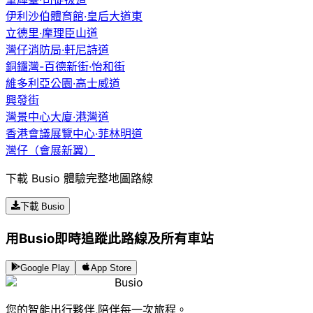
伊利沙伯體育館·皇后大道東
立德里·摩理臣山道
灣仔消防局·軒尼詩道
銅鑼灣-百德新街·怡和街
維多利亞公園·高士威道
興發街
灣景中心大廈·港灣道
香港會議展覽中心·菲林明道
灣仔（會展新翼）
下載 Busio 體驗完整地圖路線
下載 Busio
用Busio即時追蹤此路線及所有車站
Google Play
App Store
Busio
您的智能出行夥伴,陪伴每一次旅程。