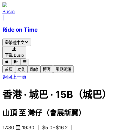
Busio
|
Ride on Time
繁體中文
下載 Busio
首頁
功能
路線
博客
常見問題
返回上一頁
香港
·
城巴 ·
15B（城巴）
山頂
至
灣仔（會展新翼）
17:30 至 19:30
｜ $5.0~$16.2
｜