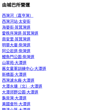
由城巴所營運
西灣河（嘉亨灣）
西灣河站·太安街
海晏街·筲箕灣道
愛秩序灣道·筲箕灣道
南安里·筲箕灣道
明華大廈·柴灣道
阿公岩道·柴灣道
鯉魚門公園·柴灣道
山翠苑·大潭道
舊女童軍訓練中心·大潭道
新橋面·大潭道
西灣濾水廠·大潭道
大潭水塘（北）·大潭道
大潭郊野公園·大潭道
龜背灣·大潭道
美國會所·大潭道
聽濤小築·大潭道