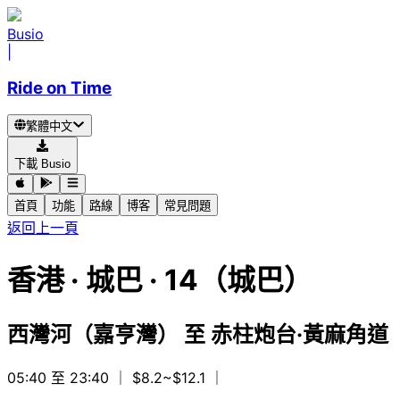
Busio
|
Ride on Time
繁體中文
下載 Busio
首頁
功能
路線
博客
常見問題
返回上一頁
香港
·
城巴 ·
14（城巴）
西灣河（嘉亨灣）
至
赤柱炮台·黃麻角道
05:40 至 23:40
｜ $8.2~$12.1
｜