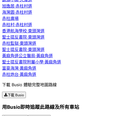
旭逸居·赤柱村道
海灣園·赤柱村道
赤柱廣場
赤柱村·赤柱村道
香港航海學校·東頭灣道
聖士提反書院·東頭灣道
赤柱監獄·東頭灣道
聖士提反書院·東頭灣道
黃麻角道公立醫局·黃麻角道
聖士提反書院附屬小學·黃麻角道
富豪海灣·黃麻角道
赤柱炮台·黃麻角道
下載 Busio 體驗完整地圖路線
下載 Busio
用Busio即時追蹤此路線及所有車站