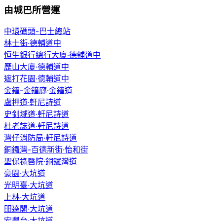
由城巴所營運
中環碼頭-巴士總站
林士街·德輔道中
恒生銀行總行大廈·德輔道中
歷山大廈·德輔道中
遮打花園·德輔道中
金鐘-金鐘廊·金鐘道
盧押道·軒尼詩道
史釗域道·軒尼詩道
杜老誌道·軒尼詩道
灣仔消防局·軒尼詩道
銅鑼灣-百德新街·怡和街
聖保祿醫院·銅鑼灣道
豪園·大坑道
光明臺·大坑道
上林·大坑道
昍逵閣·大坑道
宏豐台·大坑道