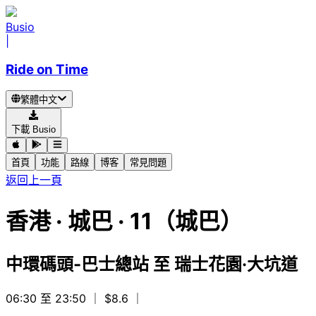
Busio
|
Ride on Time
繁體中文
下載 Busio
首頁
功能
路線
博客
常見問題
返回上一頁
香港
·
城巴 ·
11（城巴）
中環碼頭-巴士總站
至
瑞士花園·大坑道
06:30 至 23:50
｜ $8.6
｜