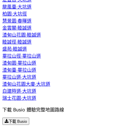
龍風臺·大坑道
柏園·大坑徑
慧景園·春暉道
金雲閣·睦誠道
渣甸山花園·睦誠道
睦誠徑·睦誠道
盛苑·睦誠道
畢拉山徑·畢拉山道
渣甸園·畢拉山道
渣甸臺·畢拉山道
畢拉山道·大坑道
渣甸山花園大廈·大坑道
白建時道·大坑道
瑞士花園·大坑道
下載 Busio 體驗完整地圖路線
下載 Busio